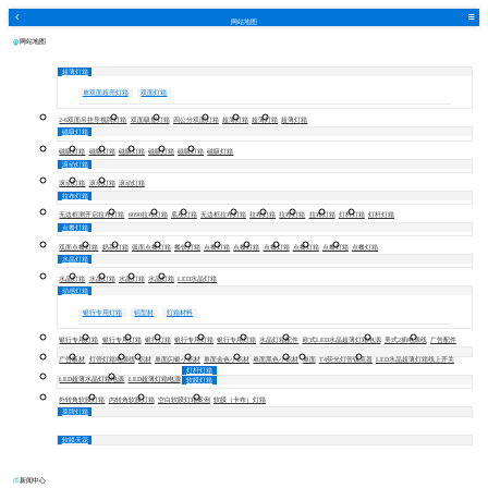
网站地图
网站地图
超薄灯箱
单双面超亮灯箱
双面灯箱
2-6双面吊挂导视牌灯箱
双面吸塑灯箱
四公分双面灯箱
超薄灯箱
超薄灯箱
超薄灯箱
磁吸灯箱
磁吸灯箱
磁吸灯箱
磁吸灯箱
磁吸灯箱
磁吸灯箱
磁吸灯箱
滚动灯箱
滚动灯箱
滚动灯箱
滚动灯箱
拉布灯箱
无边框测开启拉布灯箱
6090拉布灯箱
底座灯箱
无边框拉布灯箱
拉布灯箱
拉布灯箱
拉布灯箱
灯杆灯箱
灯杆灯箱
点餐灯箱
双面点餐灯箱
奶茶灯箱
弧面点餐灯箱
餐饮灯箱
点餐灯箱
点餐灯箱
点餐灯箱
点餐灯箱
点餐灯箱
点餐灯箱
水晶灯箱
水晶灯箱
水晶灯箱
水晶灯箱
水晶灯箱
LED水晶灯箱
动感灯箱
银行专用灯箱
铝型材
灯箱材料
银行专用灯箱
银行专用灯箱
银行灯箱
银行专用灯箱
银行专用灯箱
水晶灯箱配件
欧式LED水晶超薄灯箱电源
美式2插电源线
广告配件
广告板材
灯管灯箱电源线
铝材
单面闪银小铝材
单面金色小铝材
单面黑色小铝材
单面
T4荧光灯管镇流器
LED水晶超薄灯箱线上开关
灯杆灯箱
LED超薄水晶灯箱电源
LED超薄灯箱电源
软膜灯箱
外转角软膜灯箱
内转角软膜灯箱
空白软膜灯箱案例
软膜（卡布）灯箱
菜牌灯箱
软膜天花
新闻中心